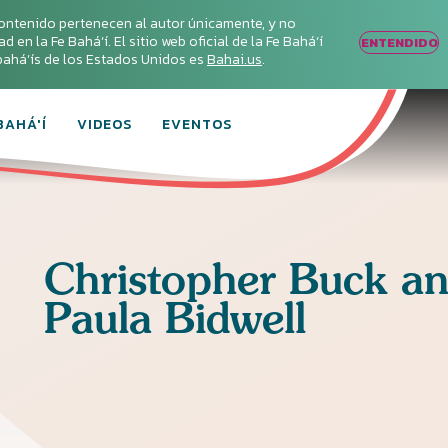
ontenido pertenecen al autor únicamente, y no
en la Fe Bahá‘í. El sitio web oficial de la Fe Bahá‘í
ENTENDIDO
s bahá’ís de los Estados Unidos es
Bahai.us
.
BAHÁ'Í
VIDEOS
EVENTOS
Christopher
Buck a
Paula Bidwell
Conecta con