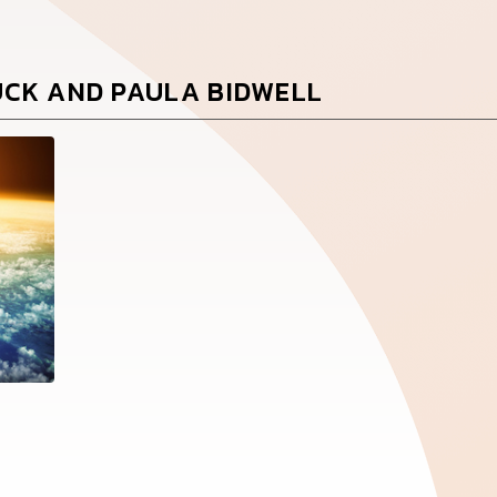
los Bahá'ís de
tu área
UCK AND PAULA BIDWELL