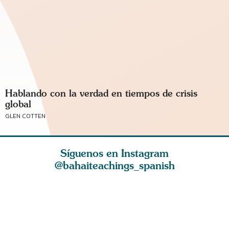
Hablando con la verdad en tiempos de crisis
global
GLEN COTTEN
Síguenos en Instagram
@bahaiteachings_spanish
dad es
La esencia de la
El amor es la
Sed gene
e todas
fe es ser parco en
bondadosa luz
vuestros 
des huma
palabras y abu
del Cielo, el
abundanc
hálito