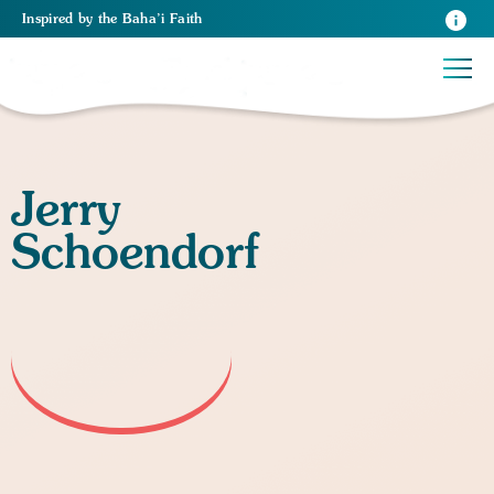
Inspired
by the
Baha’i Faith
Jerry
Schoendorf