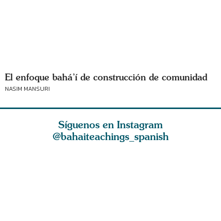
El enfoque bahá’í de construcción de comunidad
NASIM MANSURI
Síguenos en Instagram
@bahaiteachings_spanish
El amor de Dios y
La esencia de la
El amor e
os con
la atracción
fe es ser parco en
bondados
razón
espiritual limpian
palabras y abu
del Cielo,
hálito