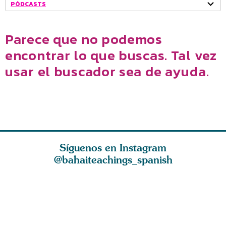
PÓDCASTS
Parece que no podemos
encontrar lo que buscas. Tal vez
usar el buscador sea de ayuda.
Síguenos en Instagram
@bahaiteachings_spanish
dad es
La esencia de la
El amor es la
Sed gene
e todas
fe es ser parco en
bondadosa luz
vuestros 
des huma
palabras y abu
del Cielo, el
abundanc
hálito