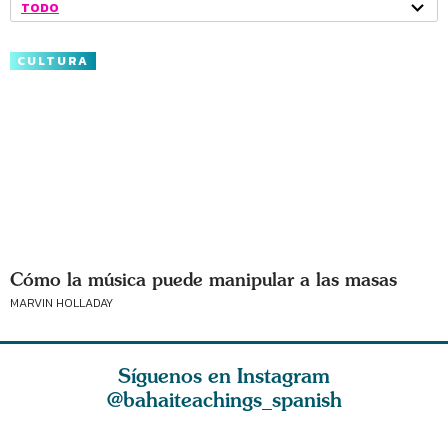
TODO
CULTURA
Cómo la música puede manipular a las masas
MARVIN HOLLADAY
Síguenos en Instagram
@bahaiteachings_spanish
El amor de Dios y
La esencia de la
El amor e