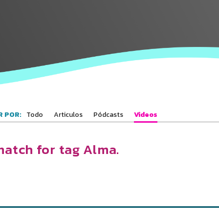
los Bahá'ís de
tu área
Todo
Articulos
Pódcasts
Videos
 POR:
match for tag Alma.