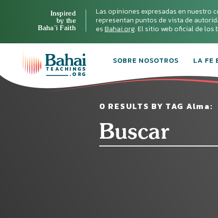
Las opiniones expresadas en nuestro c
Inspired
representan puntos de vista de autoridad 
by the
Baha’i Faith
es
Bahai.org
. El sitio web oficial de lo
SOBRE NOSOTROS
LA FE 
0 RESULTS BY TAG Alma: