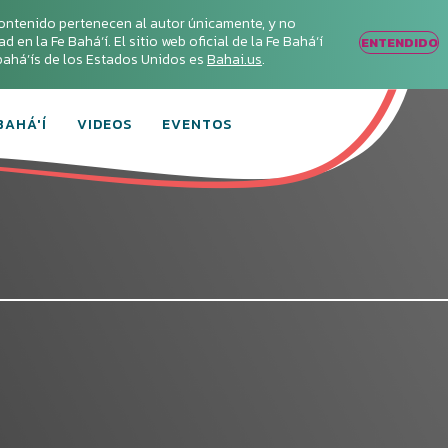
ontenido pertenecen al autor únicamente, y no
en la Fe Bahá‘í. El sitio web oficial de la Fe Bahá‘í
ENTENDIDO
s bahá’ís de los Estados Unidos es
Bahai.us
.
BAHÁ'Í
VIDEOS
EVENTOS
Conecta con