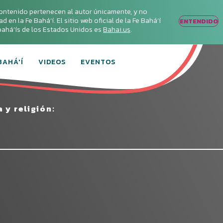
ontenido pertenecen al autor únicamente, y no
en la Fe Bahá‘í. El sitio web oficial de la Fe Bahá‘í
ENTENDIDO
s bahá’ís de los Estados Unidos es
Bahai.us
.
BAHÁ'Í
VIDEOS
EVENTOS
 y religión:
Conecta con