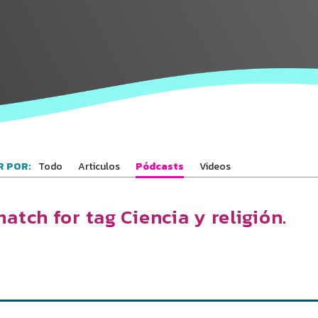
los Bahá'ís de
tu área
Todo
Articulos
Pódcasts
Videos
 POR:
atch for tag Ciencia y religión.