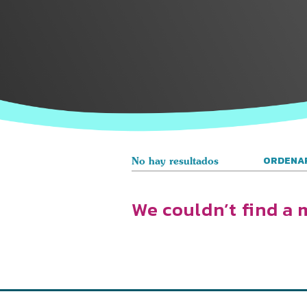
ORDENAR
No hay resultados
We couldn’t find a m