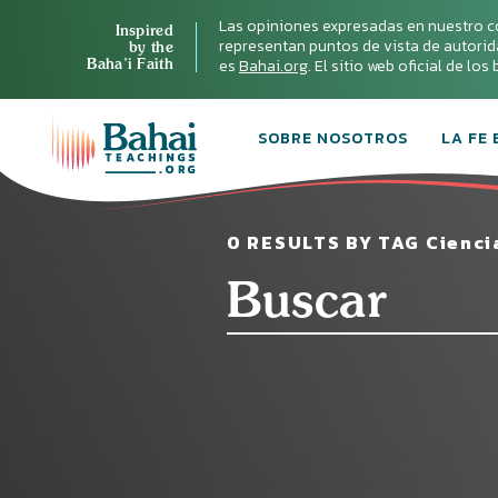
Las opiniones expresadas en nuestro c
Inspired
representan puntos de vista de autoridad 
by the
Baha’i Faith
es
Bahai.org
. El sitio web oficial de lo
SOBRE NOSOTROS
LA FE 
0 RESULTS BY TAG Ciencia