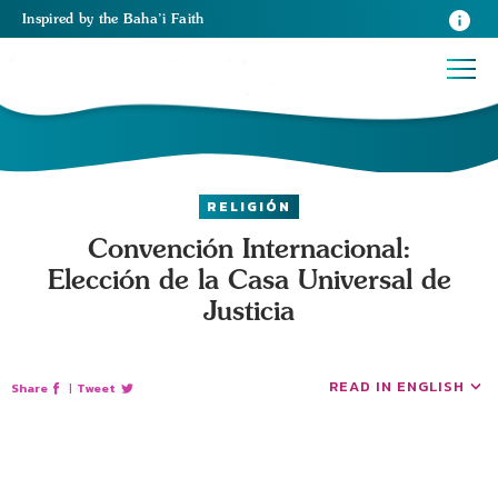
Inspired
by the
Baha’i Faith
RELIGIÓN
Convención Internacional:
Elección de la Casa Universal de
Justicia
READ IN ENGLISH
Share
|
Tweet