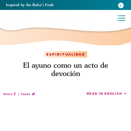
Inspired
by the
Baha’i Faith
ESPIRITUALIDAD
El ayuno como un acto de
devoción
READ IN ENGLISH
Share
|
Tweet