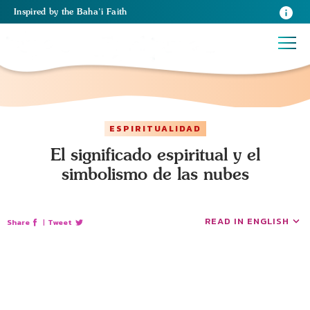
Inspired
by the
Baha’i Faith
ESPIRITUALIDAD
El significado espiritual y el
simbolismo de las nubes
READ IN ENGLISH
Share
|
Tweet