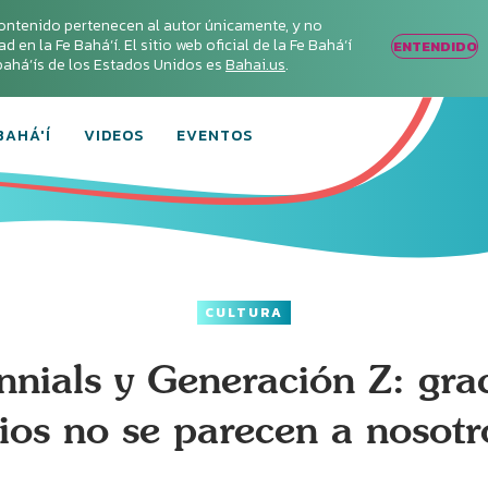
ontenido pertenecen al autor únicamente, y no
en la Fe Bahá‘í. El sitio web oficial de la Fe Bahá‘í
ENTENDIDO
s bahá’ís de los Estados Unidos es
Bahai.us
.
BAHÁ'Í
VIDEOS
EVENTOS
CULTURA
nnials y Generación Z: gra
ios no se parecen a nosotr