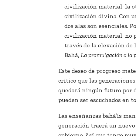
civilización material; la o
civilización divina. Con un
dos alas son esenciales. P
civilización material, no 
través de la elevación de l
Bahá,
La promulgación a la p
Este deseo de progreso mate
crítico que las generacione
quedará ningún futuro por di
pueden ser escuchados en t
Las enseñanzas bahá’ís mant
generación traerá un nuevo
gobierno. Así que tengo muy