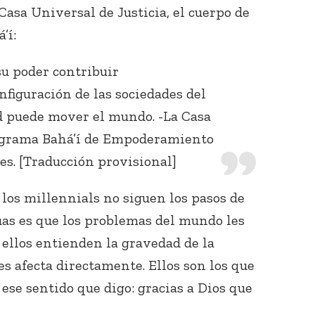
 Casa Universal de Justicia, el cuerpo de
’í:
u poder contribuir
nfiguración de las sociedades del
d puede mover el mundo. -La Casa
rograma Bahá’í de Empoderamiento
Conecta con
los Bahá'ís de
es. [Traducción provisional]
tu área
 los millennials no siguen los pasos de
as es que los problemas del mundo les
 ellos entienden la gravedad de la
les afecta directamente. Ellos son los que
 ese sentido que digo: gracias a Dios que