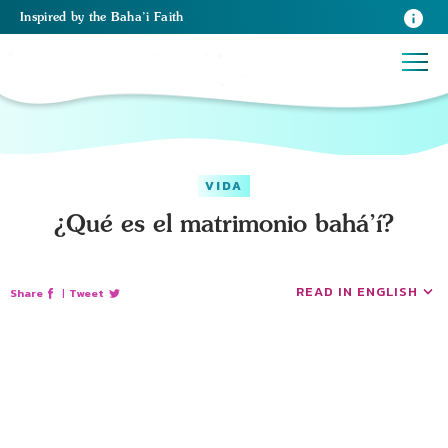
Inspired
by the
Baha’i Faith
VIDA
¿Qué es el matrimonio bahá’í?
READ IN ENGLISH
Share
|
Tweet