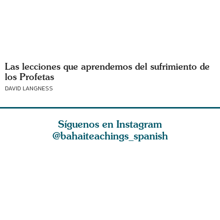
Las lecciones que aprendemos del sufrimiento de
los Profetas
DAVID LANGNESS
Síguenos en Instagram
@bahaiteachings_spanish
El amor de Dios y
La esencia de la
El amor e
os con
la atracción
fe es ser parco en
bondados
razón
espiritual limpian
palabras y abu
del Cielo,
hálito