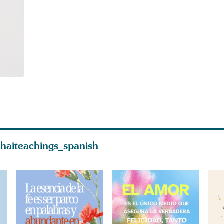
l
haiteachings_spanish