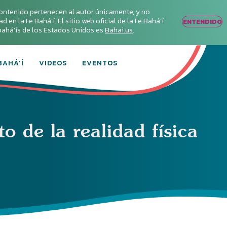
ontenido pertenecen al autor únicamente, y no
en la Fe Bahá‘í. El sitio web oficial de la Fe Bahá‘í
ENTENDIDO
s bahá’ís de los Estados Unidos es
Bahai.us
.
BAHÁ'Í
VIDEOS
EVENTOS
to de la realidad física