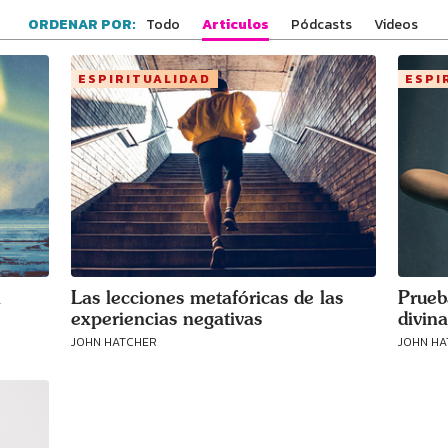
Todo
Articulos
Pódcasts
Videos
ORDENAR POR:
ESPIRITUALIDAD
ESPI
Conecta con
los Bahá'ís de
tu área
a
Las lecciones metafóricas de las
Prueb
experiencias negativas
divina
JOHN HATCHER
JOHN H