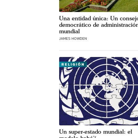
Una entidad única: Un consej
democrático de administració
mundial
JAMES HOWDEN
RELIGIÓN
Un super-estado mundial: el