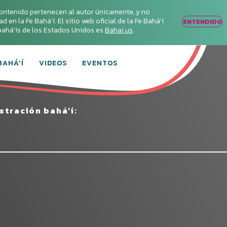
ontenido pertenecen al autor únicamente, y no
en la Fe Bahá‘í. El sitio web oficial de la Fe Bahá‘í
ENTENDIDO
s bahá’ís de los Estados Unidos es
Bahai.us
.
BAHÁ'Í
VIDEOS
EVENTOS
tración bahá’í: