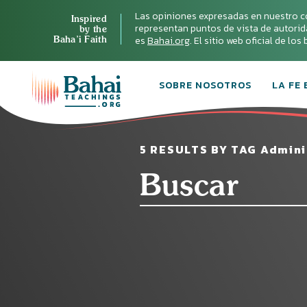
Las opiniones expresadas en nuestro c
Inspired
representan puntos de vista de autoridad 
by the
Baha’i Faith
es
Bahai.org
. El sitio web oficial de lo
SOBRE NOSOTROS
LA FE 
5 RESULTS BY TAG Adminis