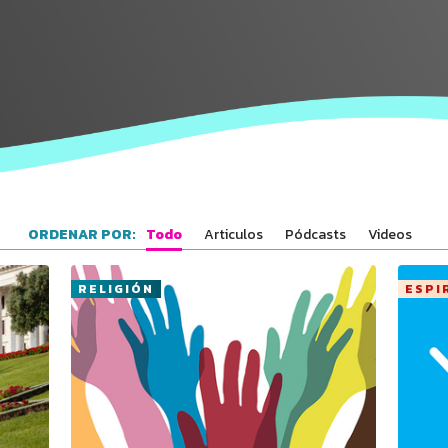
Todo
Articulos
Pódcasts
Videos
ORDENAR POR:
Conecta con
los Bahá'ís de
RELIGIÓN
ESPI
tu área