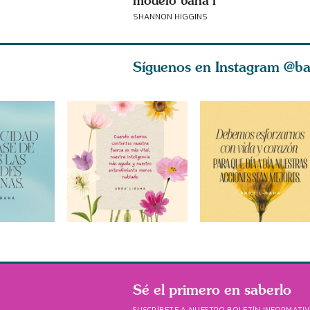
modelo bahá’í
SHANNON HIGGINS
Síguenos en Instagram
@ba
Sé el primero en saberlo
SUSCRÍBETE A NUESTRO BOLETÍN INFORMATI