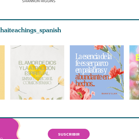
SHANNON HIGGINS
haiteachings_spanish
SUSCRIBIR
VO