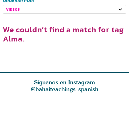
ORDENAR POR:
VIDEOS
We couldn’t find a match for tag
Alma.
Síguenos en Instagram
@bahaiteachings_spanish
El amor de Dios y
La esencia de la
El amor e
os con
la atracción
fe es ser parco en
bondados
razón
espiritual limpian
palabras y abu
del Cielo,
hálito