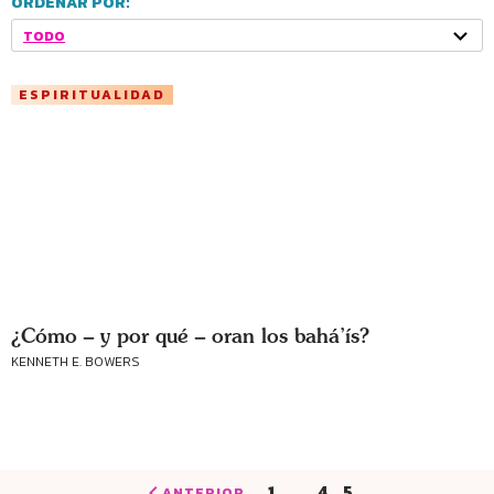
ORDENAR POR:
TODO
ESPIRITUALIDAD
¿Cómo – y por qué – oran los bahá’ís?
KENNETH E. BOWERS
1
…
4
5
ANTERIOR