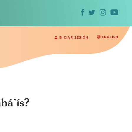
ENGLISH
INICIAR SESIÓN
há’ís?