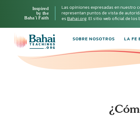
Las opiniones expresadas en nuestro c
Inspired
representan puntos de vista de autoridad 
by the
Baha’i Faith
es
Bahai.org
. El sitio web oficial de lo
SOBRE NOSOTROS
LA FE 
¿Cómo