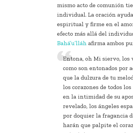
mismo acto de comunión tien
individual. La oración ayud
espiritual y firme en el amo
efecto más allá del individu
Bahá’u’lláh
afirma ambos pu
Entona, oh Mi siervo, los 
como son entonados por aq
que la dulzura de tu melo
los corazones de todos lo
en la intimidad de su apo
revelado, los ángeles esp
por doquier la fragancia 
harán que palpite el cora