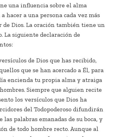
e una influencia sobre el alma
a a hacer a una persona cada vez más
r de Dios. La oración también tiene un
o. La siguiente declaración de
ntos:
versículos de Dios que has recibido,
Conecta con
los Bahá'ís de
uellos que se han acercado a Él, para
tu área
día encienda tu propia alma y atraiga
s hombres. Siempre que alguien recite
sento los versículos que Dios ha
arcidores del Todopoderoso difundirán
de las palabras emanadas de su boca, y
zón de todo hombre recto. Aunque al