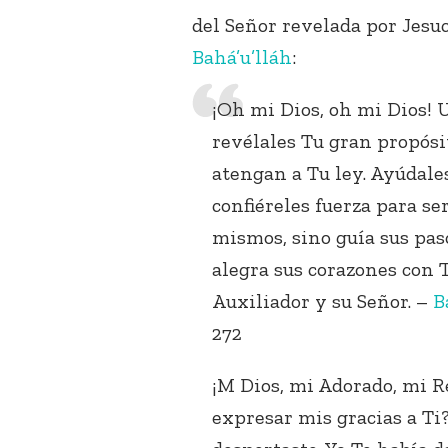
del Señor revelada por Jesu
Bahá’u’lláh
:
¡Oh mi Dios, oh mi Dios! 
revélales Tu gran propós
atengan a Tu ley. Ayúdales
confiéreles fuerza para se
mismos, sino guía sus pas
alegra sus corazones con 
Auxiliador y su Señor. –
B
272
¡M Dios, mi Adorado, mi R
expresar mis gracias a Ti