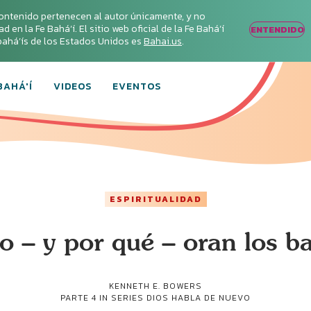
ontenido pertenecen al autor únicamente, y no
en la Fe Bahá‘í. El sitio web oficial de la Fe Bahá‘í
ENTENDIDO
s bahá’ís de los Estados Unidos es
Bahai.us
.
BAHÁ'Í
VIDEOS
EVENTOS
ESPIRITUALIDAD
 – y por qué – oran los ba
KENNETH E. BOWERS
PARTE 4 IN SERIES
DIOS HABLA DE NUEVO