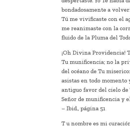
despertaste. Yo Te había 
bondadosamente a volverm
Tú me vivificaste con el a
me reanimaste con la corr
fluido de la Pluma del Tod
¡Oh Divina Providencia! T
Tu munificencia; no la pr
del océano de Tu miserico
asistas en todo momento y
antiguo favor del cielo de 
Señor de munificencia y el
– Ibid., página 51
T u nombre es mi curación,