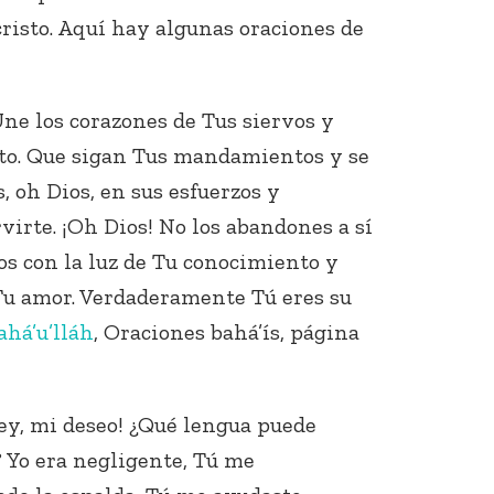
cristo. Aquí hay algunas oraciones de
Une los corazones de Tus siervos y
ito. Que sigan Tus mandamientos y se
, oh Dios, en sus esfuerzos y
rvirte. ¡Oh Dios! No los abandones a sí
os con la luz de Tu conocimiento y
Tu amor. Verdaderamente Tú eres su
ahá’u’lláh
, Oraciones bahá’ís, página
ey, mi deseo! ¿Qué lengua puede
? Yo era negligente, Tú me