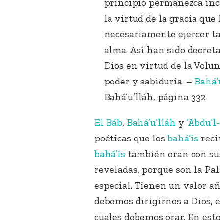
principio permanezca inco
la virtud de la gracia que
necesariamente ejercer ta
alma. Así han sido decreta
Dios en virtud de la Volu
poder y sabiduría. –
Bahá’
Bahá’u’lláh, página 332
El Báb
,
Bahá’u’lláh
y
’Abdu’l
poéticas que los
bahá’ís
reci
bahá’ís
también oran con sus
reveladas, porque son la Pal
especial. Tienen un valor 
debemos dirigirnos a Dios, e
cuales debemos orar. En esto