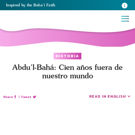
Inspired
by the
Baha’i Faith
HISTORIA
Abdu’l-Bahá: Cien años fuera de
nuestro mundo
READ IN ENGLISH
Share
|
Tweet