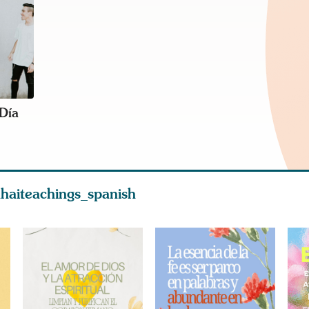
 Día
haiteachings_spanish