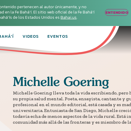
ontenido pertenecen al autor únicamente, y no
en la Fe Bahá‘í. El sitio web oficial de la Fe Bahá‘í
ENTENDIDO
s bahá’ís de los Estados Unidos es
Bahai.us
.
BAHÁ'Í
VIDEOS
EVENTOS
Michelle
Goering
Michelle Goering lleva toda la vida escribiendo, pero 
su propia salud mental. Poeta, ensayista, cantante y g
profesional en el mundo editorial, está casada y es ma
universitaria. Entusiasta de San Diego, Michelle creci
todavía echa de menos aspectos de la vida rural. Está 
comunidad más allá de las fronteras y es miembro de la