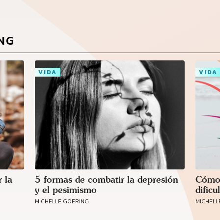
ING
VIDA
VIDA
Conecta con
 la
5 formas de combatir la depresión
los Bahá'ís de
Cómo 
tu área
y el pesimismo
dificu
MICHELLE GOERING
MICHELL