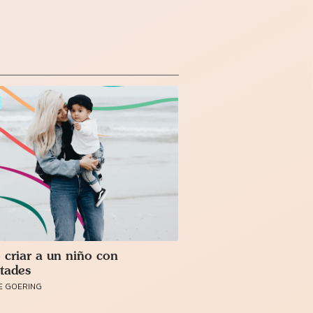
criar a un niño con
ltades
E GOERING