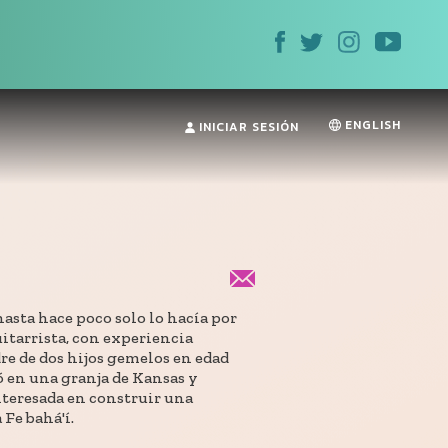
ENGLISH
INICIAR SESIÓN
hasta hace poco solo lo hacía por
uitarrista, con experiencia
dre de dos hijos gemelos en edad
ó en una granja de Kansas y
interesada en construir una
 Fe bahá'í.