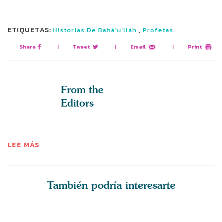
ETIQUETAS:
,
Historias De Bahá’u’lláh
Profetas
Share
|
Tweet
|
Email
|
Print
From the
Editors
LEE MÁS
También podría interesarte