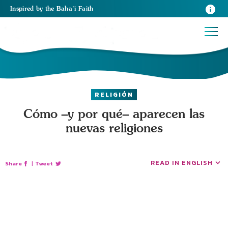
Inspired
by the
Baha’i Faith
RELIGIÓN
Cómo –y por qué– aparecen las
nuevas religiones
READ IN ENGLISH
Share
|
Tweet