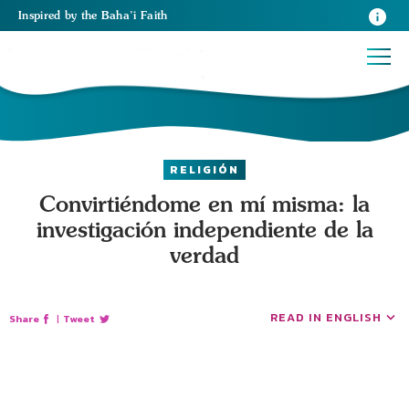
Inspired
by the
Baha’i Faith
RELIGIÓN
Convirtiéndome en mí misma: la
investigación independiente de la
verdad
READ IN ENGLISH
Share
|
Tweet