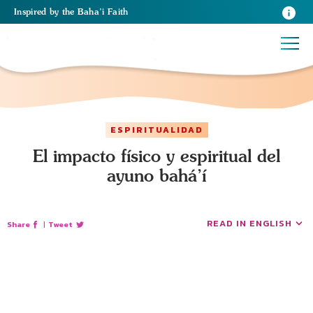
Inspired
by the
Baha’i Faith
ESPIRITUALIDAD
El impacto físico y espiritual del
ayuno bahá’í
READ IN ENGLISH
Share
|
Tweet