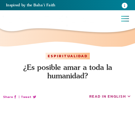
Inspired
by the
Baha’i Faith
ESPIRITUALIDAD
¿Es posible amar a toda la
humanidad?
READ IN ENGLISH
Share
|
Tweet