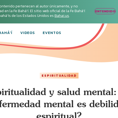
ontenido pertenecen al autor únicamente, y no
en la Fe Bahá‘í. El sitio web oficial de la Fe Bahá‘í
ENTENDIDO
s bahá’ís de los Estados Unidos es
Bahai.us
.
BAHÁ'Í
VIDEOS
EVENTOS
ESPIRITUALIDAD
iritualidad y salud mental:
fermedad mental es debili
espiritual?