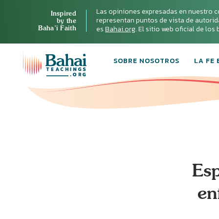
Las opiniones expresadas en nuestro c
Inspired
representan puntos de vista de autoridad 
by the
Baha’i Faith
es
Bahai.org
. El sitio web oficial de lo
SOBRE NOSOTROS
LA FE 
Esp
en