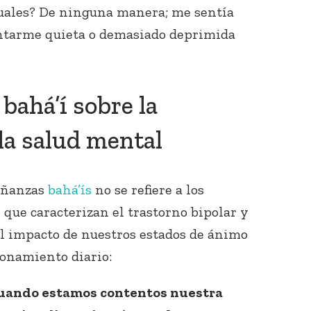
tuales? De ninguna manera; me sentía
ntarme quieta o demasiado deprimida
bahá’í sobre la
 la salud mental
Conecta con
los Bahá'ís de
tu área
señanzas
bahá’ís
no se refiere a los
ue caracterizan el trastorno bipolar y
el impacto de nuestros estados de ánimo
ionamiento diario:
 Cuando estamos contentos nuestra