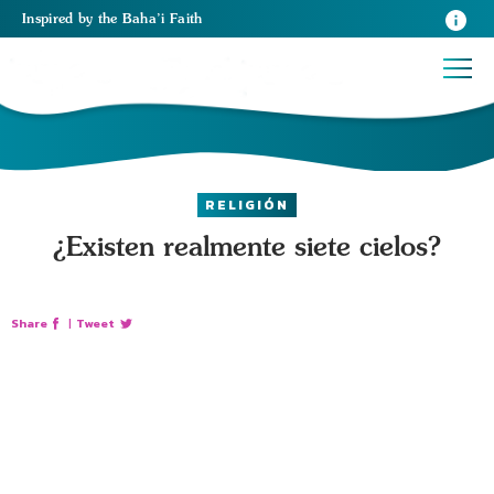
Inspired
by the
Baha’i Faith
RELIGIÓN
¿Existen realmente siete cielos?
Share
|
Tweet