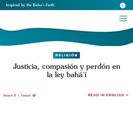
Inspired
by the
Baha’i Faith
RELIGIÓN
Justicia, compasión y perdón en
la ley bahá’í
READ IN ENGLISH
Share
|
Tweet