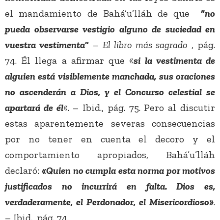
el mandamiento de Bahá’u’lláh de que
“
no
pueda observarse vestigio alguno de suciedad en
vuestra vestimenta
”
–
El libro más sagrado
, pág.
74. Él llega a afirmar que «
si la vestimenta de
alguien está visiblemente manchada, sus oraciones
no ascenderán a Dios, y el Concurso celestial se
apartará de él
«. – Ibid., pág. 75. Pero al discutir
estas aparentemente severas consecuencias
por no tener en cuenta el decoro y el
comportamiento apropiados, Bahá’u’lláh
declaró:
«Quien no cumpla esta norma por motivos
justificados no incurrirá en falta. Dios es,
verdaderamente, el Perdonador, el Misericordioso»
.
– Ibid., pág. 74.