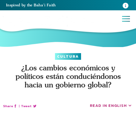
Inspired
by the
Baha’i Faith
CULTURA
¿Los cambios económicos y
políticos están conduciéndonos
hacia un gobierno global?
READ IN ENGLISH
Share
|
Tweet