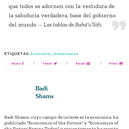
que todos se adornen con la vestidura de
la sabiduría verdadera, base del gobierno
del mundo. –
Las tablas de Bahá’u’lláh.
ETIQUETAS:
,
Economía
Gobernanza
Share
|
Tweet
|
Email
|
Print
Badi
Shams
Badi Shams, cuyo campo de interés es la economía, ha
publicado "Economics of the Future" y "Economics of
the Future Begins Today" y recientemente ha escrito