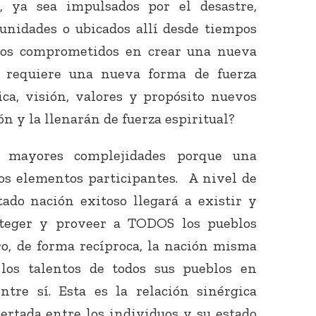
 ya sea impulsados por el desastre,
unidades o ubicados allí desde tiempos
mos comprometidos en crear una nueva
 requiere una nueva forma de fuerza
tica, visión, valores y propósito nuevos
ón y la llenarán de fuerza espiritual?
Conecta con
los Bahá'ís de
n mayores complejidades porque una
tu área
los elementos participantes. A nivel de
ado nación exitoso llegará a existir y
oteger y proveer a TODOS los pueblos
ro, de forma recíproca, la nación misma
 los talentos de todos sus pueblos en
tre sí. Esta es la relación sinérgica
ertada entre los individuos y su estado