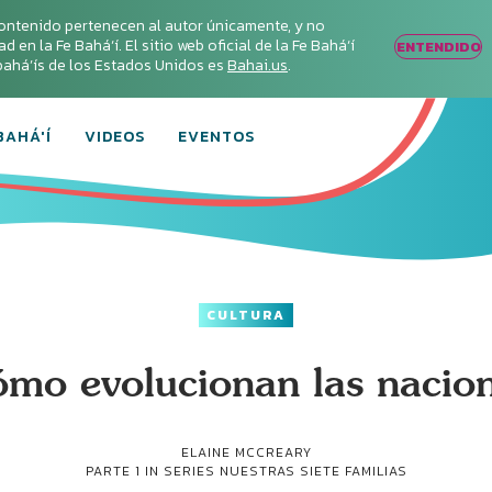
ontenido pertenecen al autor únicamente, y no
en la Fe Bahá‘í. El sitio web oficial de la Fe Bahá‘í
ENTENDIDO
s bahá’ís de los Estados Unidos es
Bahai.us
.
BAHÁ'Í
VIDEOS
EVENTOS
CULTURA
mo evolucionan las nacio
ELAINE MCCREARY
PARTE 1 IN SERIES
NUESTRAS SIETE FAMILIAS