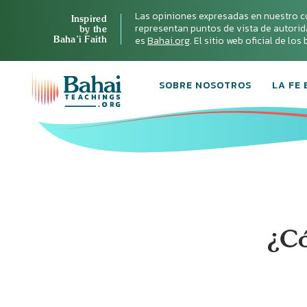
Las opiniones expresadas en nuestro c
Inspired
representan puntos de vista de autoridad 
by the
Baha’i Faith
es
Bahai.org
. El sitio web oficial de lo
SOBRE NOSOTROS
LA FE 
¿Có