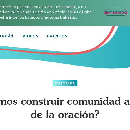
ontenido pertenecen al autor únicamente, y no
en la Fe Bahá‘í. El sitio web oficial de la Fe Bahá‘í
ENTENDIDO
s bahá’ís de los Estados Unidos es
Bahai.us
.
BAHÁ'Í
VIDEOS
EVENTOS
CULTURA
os construir comunidad a
de la oración?