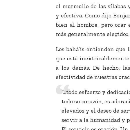
el murmullo de las sílabas y
y efectiva. Como dijo Benja
bien al hombre, pero orar e
más generalmente elegido».
Los bahá’ís entienden que l
que está inextricablemente 
a los demás. De hecho, la
efectividad de nuestras orac
“…todo esfuerzo y dedicac
todo su corazón, es adorac
elevados y el deseo de ser
servir a la humanidad y p
El servicio es oración. U