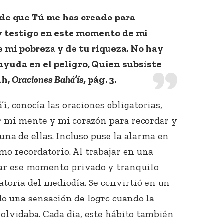
, de que Tú me has creado para
y testigo en este momento de mi
e mi pobreza y de tu riqueza. No hay
 ayuda en el peligro, Quien subsiste
áh,
Oraciones Bahá’ís,
pág. 3.
Conecta con
, conocía las oraciones obligatorias,
los Bahá'ís de
tu área
r mi mente y mi corazón para recordar y
una de ellas. Incluso puse la alarma en
mo recordatorio. Al trabajar en una
rar ese momento privado y tranquilo
gatoria del mediodía. Se convirtió en un
do una sensación de logro cuando la
 olvidaba. Cada día, este hábito también