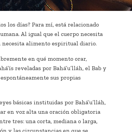
dos los días? Para mí, está relacionado
humana. Al igual que el cuerpo necesita
necesita alimento espiritual diario.
 libremente en qué momento orar,
há’ís reveladas por Bahá’u’lláh, el Bab y
r espontáneamente sus propias
eyes básicas instituidas por Bahá’u’lláh,
itar en voz alta una oración obligatoria
ntre tres: una corta, mediana o larga,
ón y las circunstancias en que se