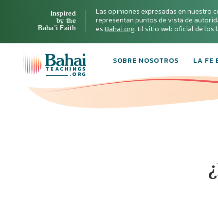
Las opiniones expresadas en nuestro c
Inspired
representan puntos de vista de autoridad 
by the
Baha’i Faith
es
Bahai.org
. El sitio web oficial de lo
SOBRE NOSOTROS
LA FE 
¿