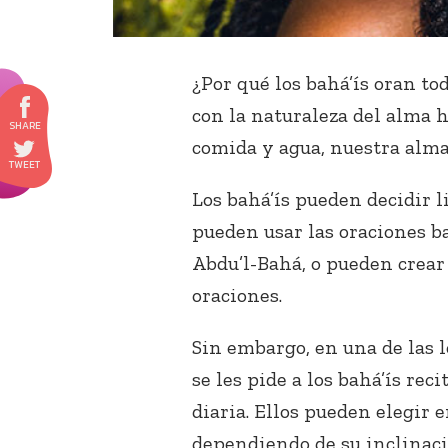
¿Por qué los bahá’ís oran to
con la naturaleza del alma 
comida y agua, nuestra alma 
Los bahá’ís pueden decidir
pueden usar las oraciones ba
Abdu’l-Bahá, o pueden crea
oraciones.
Sin embargo, en una de las l
se les pide a los bahá’ís rec
diaria. Ellos pueden elegir e
dependiendo de su inclinaci