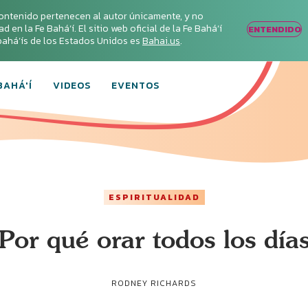
ontenido pertenecen al autor únicamente, y no
en la Fe Bahá‘í. El sitio web oficial de la Fe Bahá‘í
ENTENDIDO
s bahá’ís de los Estados Unidos es
Bahai.us
.
BAHÁ'Í
VIDEOS
EVENTOS
ESPIRITUALIDAD
Por qué orar todos los día
RODNEY RICHARDS