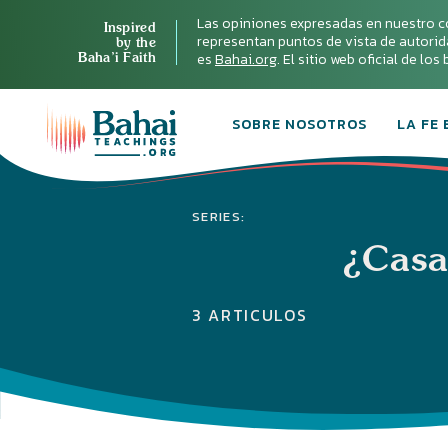
Las opiniones expresadas en nuestro c
Inspired
representan puntos de vista de autoridad 
by the
Baha’i Faith
es
Bahai.org
. El sitio web oficial de lo
SOBRE NOSOTROS
LA FE 
SERIES:
¿Casar
3 ARTICULOS