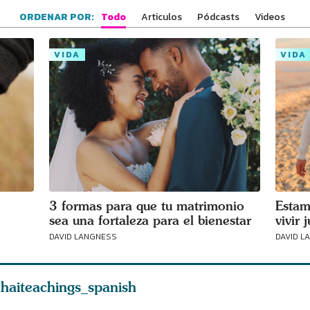
tu área
Todo
Articulos
Pódcasts
Videos
ORDENAR POR:
VIDA
VIDA
3 formas para que tu matrimonio
Estam
sea una fortaleza para el bienestar
vivir 
DAVID LANGNESS
DAVID L
haiteachings_spanish