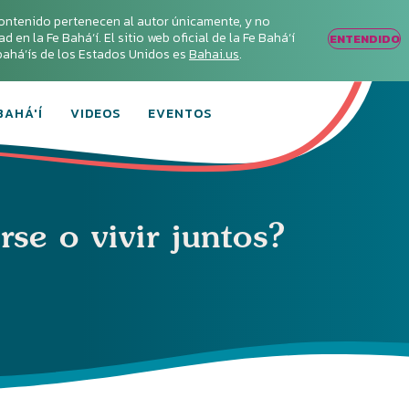
ontenido pertenecen al autor únicamente, y no
en la Fe Bahá‘í. El sitio web oficial de la Fe Bahá‘í
ENTENDIDO
s bahá’ís de los Estados Unidos es
Bahai.us
.
BAHÁ'Í
VIDEOS
EVENTOS
se o vivir juntos?
Conecta con
los Bahá'ís de