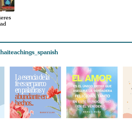
jeres
dad
haiteachings_spanish