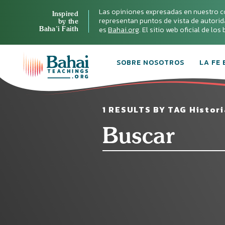
Las opiniones expresadas en nuestro c
Inspired
representan puntos de vista de autoridad 
by the
Baha’i Faith
es
Bahai.org
. El sitio web oficial de lo
SOBRE NOSOTROS
LA FE 
1 RESULTS BY TAG Histori