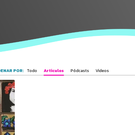
Conecta con
los Bahá'ís de
tu área
Todo
Articulos
Pódcasts
Videos
ENAR POR: