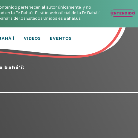
ontenido pertenecen al autor únicamente, y no
en la Fe Bahá‘í. El sitio web oficial de la Fe Bahá‘í
ENTENDIDO
s bahá’ís de los Estados Unidos es
Bahai.us
.
BAHÁ'Í
VIDEOS
EVENTOS
a bahá’í: