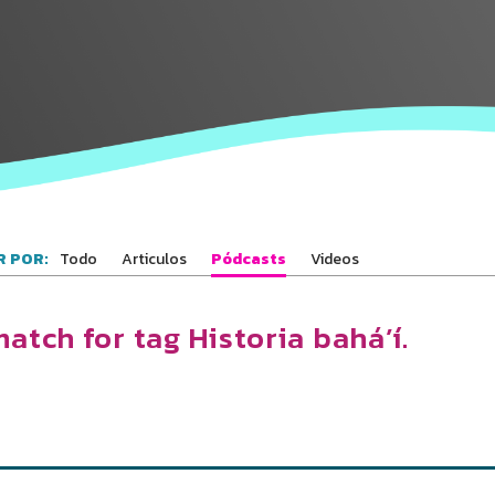
los Bahá'ís de
tu área
Todo
Articulos
Pódcasts
Videos
 POR:
atch for tag Historia bahá’í.