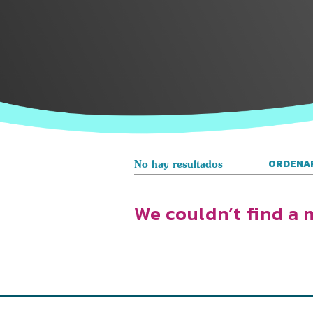
ORDENAR
No hay resultados
We couldn’t find a m