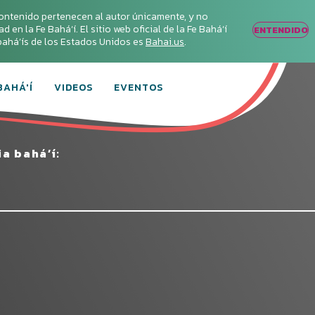
ontenido pertenecen al autor únicamente, y no
en la Fe Bahá‘í. El sitio web oficial de la Fe Bahá‘í
ENTENDIDO
s bahá’ís de los Estados Unidos es
Bahai.us
.
BAHÁ'Í
VIDEOS
EVENTOS
a bahá’í:
Conecta con