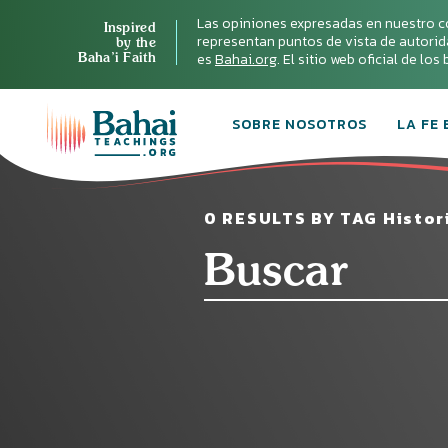
Las opiniones expresadas en nuestro c
Inspired
representan puntos de vista de autoridad 
by the
Baha’i Faith
es
Bahai.org
. El sitio web oficial de lo
SOBRE NOSOTROS
LA FE 
0 RESULTS BY TAG Histori