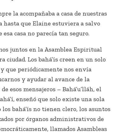
mpre la acompañaba a casa de nuestras
a hasta que Elaine estuviera a salvo
e esa casa no parecía tan seguro.
os juntos en la Asamblea Espiritual
ra ciudad. Los bahá’ís creen en un solo
Conecta con
los Bahá'ís de
, y que periódicamente nos envía
tu área
carnos y ayudar al avance de la
e de esos mensajeros – Bahá’u’lláh, el
bahá’í, enseñó que solo existe una sola
los bahá’ís no tienen clero, los asuntos
zados por órganos administrativos de
emocráticamente, llamados Asambleas