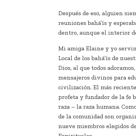
Después de eso, alguien sie
reuniones bahá’ís y esperab
dentro, aunque el interior d
Mi amiga Elaine y yo servim
Local de los bahá’ís de nuest
Dios, al que todos adoramos
mensajeros divinos para edu
civilización. El más recient
profeta y fundador de la fe 
raza – la raza humana. Como 
de la comunidad son organi
nueve miembros elegidos d
Espirituales.