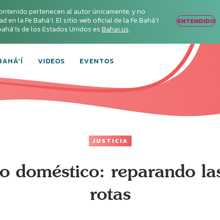
ontenido pertenecen al autor únicamente, y no
en la Fe Bahá‘í. El sitio web oficial de la Fe Bahá‘í
ENTENDIDO
s bahá’ís de los Estados Unidos es
Bahai.us
.
BAHÁ'Í
VIDEOS
EVENTOS
JUSTICIA
o doméstico: reparando las
rotas