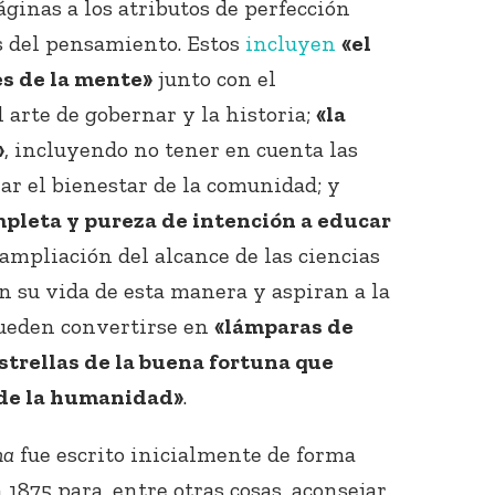
ginas a los atributos de perfección
es del pensamiento. Estos
incluyen
«el
es de la mente»
junto con el
l arte de gobernar y la historia;
«la
»
, incluyendo no tener en cuenta las
ar el bienestar de la comunidad; y
pleta y pureza de intención a educar
 ampliación del alcance de las ciencias
en su vida de esta manera y aspiran a la
pueden convertirse en
«lámparas de
strellas de la buena fortuna que
 de la humanidad»
.
na
fue escrito inicialmente de forma
1875 para, entre otras cosas, aconsejar