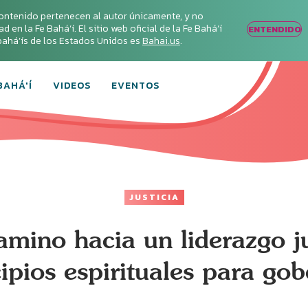
ontenido pertenecen al autor únicamente, y no
en la Fe Bahá‘í. El sitio web oficial de la Fe Bahá‘í
ENTENDIDO
s bahá’ís de los Estados Unidos es
Bahai.us
.
BAHÁ'Í
VIDEOS
EVENTOS
JUSTICIA
amino hacia un liderazgo j
ipios espirituales para go