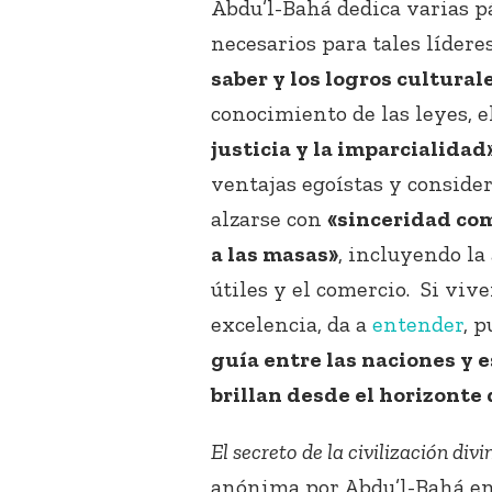
Abdu’l-Bahá dedica varias pá
necesarios para tales líder
saber y los logros cultural
conocimiento de las leyes, e
justicia y la imparcialidad
ventajas egoístas y consider
alzarse con
«sinceridad com
a las masas»
, incluyendo la
útiles y el comercio. Si viv
excelencia, da a
entender
, 
guía entre las naciones y e
brillan desde el horizonte
El secreto de la civilización divi
anónima por Abdu’l-Bahá en 