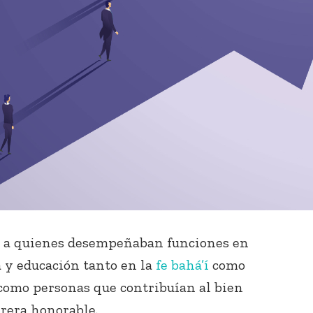
a a quienes desempeñaban funciones en
a y educación tanto en la
fe bahá’í
como
 como personas que contribuían al bien
rrera honorable.