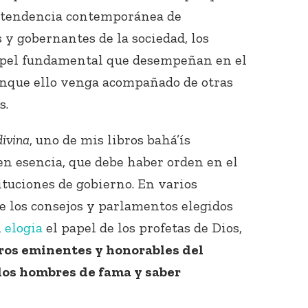
la tendencia contemporánea de
 y gobernantes de la sociedad, los
papel fundamental que desempeñan en el
aunque ello venga acompañado de otras
s.
Conecta con
divina
, uno de mis libros bahá’ís
los Bahá'ís de
en esencia, que debe haber orden en el
tu área
ituciones de gobierno. En varios
 de los consejos y parlamentos elegidos
n
elogia
el papel de los profetas de Dios,
tros eminentes y honorables del
los hombres de fama y saber