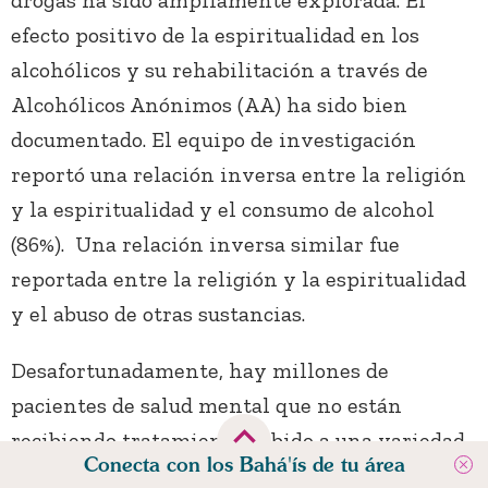
drogas ha sido ampliamente explorada. El
efecto positivo de la espiritualidad en los
alcohólicos y su rehabilitación a través de
Alcohólicos Anónimos (AA) ha sido bien
documentado. El equipo de investigación
reportó una relación inversa entre la religión
y la espiritualidad y el consumo de alcohol
(86%). Una relación inversa similar fue
reportada entre la religión y la espiritualidad
y el abuso de otras sustancias.
Desafortunadamente, hay millones de
pacientes de salud mental que no están
recibiendo tratamiento debido a una variedad
Conecta con los Bahá'ís de tu área
de factores. Entre ellos figuran la pobreza, la