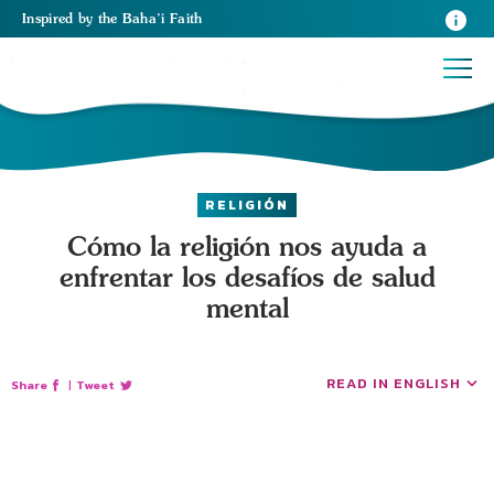
Inspired
by the
Baha’i Faith
RELIGIÓN
Cómo la religión nos ayuda a
enfrentar los desafíos de salud
mental
READ IN ENGLISH
Share
|
Tweet