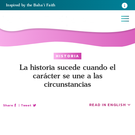
Inspired
by the
Baha’i Faith
HISTORIA
La historia sucede cuando el
carácter se une a las
circunstancias
READ IN ENGLISH
Share
|
Tweet