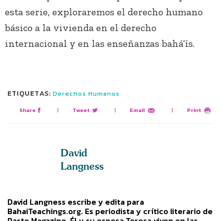
esta serie, exploraremos el derecho humano
básico a la vivienda en el derecho
internacional y en las enseñanzas bahá’ís.
ETIQUETAS:
Derechos Humanos
Share
|
Tweet
|
Email
|
Print
David
Langness
David Langness escribe y edita para
BahaiTeachings.org. Es periodista y crítico literario de
Paste Magazine. Él y su esposa Teresa viven en las