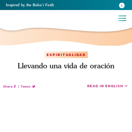
Inspired
by the
Baha’i Faith
ESPIRITUALIDAD
Llevando una vida de oración
READ IN ENGLISH
Share
|
Tweet