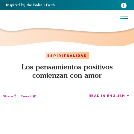
Inspired
by the
Baha’i Faith
ESPIRITUALIDAD
Los pensamientos positivos
comienzan con amor
READ IN ENGLISH
Share
|
Tweet