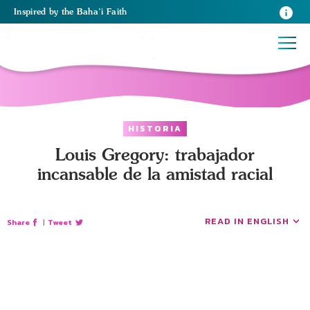
Inspired
by the
Baha’i Faith
HISTORIA
Louis Gregory: trabajador
incansable de la amistad racial
READ IN ENGLISH
Share
|
Tweet