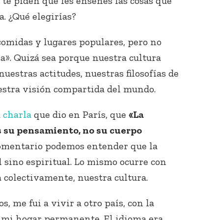
 te piden que les enseñes las cosas que
. ¿Qué elegirías?
comidas y lugares populares, pero no
a». Quizá sea porque nuestra cultura
nuestras actitudes, nuestras filosofías de
uestra visión compartida del mundo.
a
charla
que dio en París, que
«La
s su pensamiento, no su cuerpo
comentario podemos entender que la
l sino espiritual. Lo mismo ocurre con
 colectivamente, nuestra cultura.
, me fui a vivir a otro país, con la
n mi hogar permanente. El idioma era