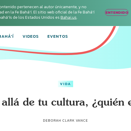
ontenido pertenecen al autor únicamente, y no
en la Fe Bahá‘í. El sitio web oficial de la Fe Bahá‘í
ENTENDIDO
s bahá’ís de los Estados Unidos es
Bahai.us
.
BAHÁ'Í
VIDEOS
EVENTOS
VIDA
allá de tu cultura, ¿quién 
DEBORAH CLARK VANCE