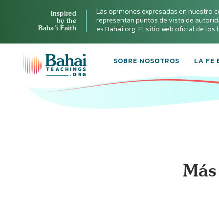
Las opiniones expresadas en nuestro c
Inspired
representan puntos de vista de autoridad 
by the
Baha’i Faith
es
Bahai.org
. El sitio web oficial de lo
SOBRE NOSOTROS
LA FE 
Más 