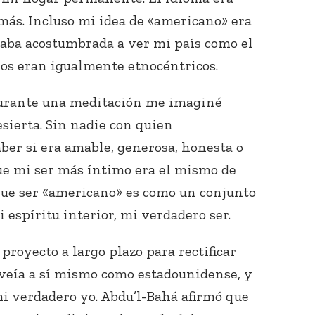
emás. Incluso mi idea de «americano» era
estaba acostumbrada a ver mi país como el
los eran igualmente etnocéntricos.
durante una meditación me imaginé
esierta. Sin nadie con quien
Conecta con
ber si era amable, generosa, honesta o
los Bahá'ís de
tu área
que mi ser más íntimo era el mismo de
que ser «americano» es como un conjunto
 espíritu interior, mi verdadero ser.
royecto a largo plazo para rectificar
e veía a sí mismo como estadounidense, y
mi verdadero yo. Abdu’l-Bahá afirmó que