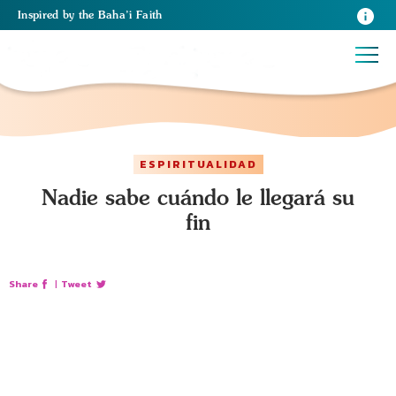
Inspired
by the
Baha’i Faith
ESPIRITUALIDAD
Nadie sabe cuándo le llegará su
fin
Share
|
Tweet