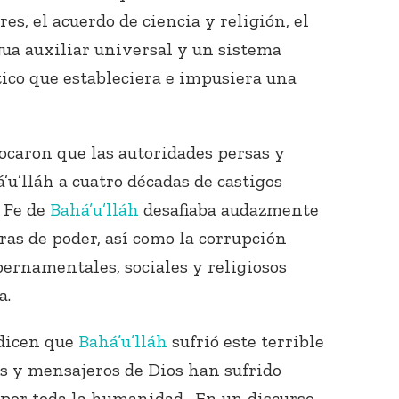
s, el acuerdo de ciencia y religión, el
ua auxiliar universal y un sistema
ico que estableciera e impusiera una
ocaron que las autoridades persas y
u’lláh a cuatro décadas de castigos
a Fe de
Bahá’u’lláh
desafiaba audazmente
uras de poder, así como la corrupción
ernamentales, sociales y religiosos
a.
 dicen que
Bahá’u’lláh
sufrió este terrible
as y mensajeros de Dios han sufrido
o por toda la humanidad. En un discurso