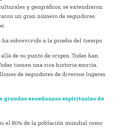
ulturales y geográficos, se extendieron
raron un gran número de seguidores
s.
 ha sobrevivido a la prueba del tiempo.
allá de su punto de origen. Todas han
Conecta con
los Bahá'ís de
odas tienen una rica historia escrita.
tu área
llones de seguidores de diversos lugares
as grandes enseñanzas espirituales de
si el 80% de la población mundial como