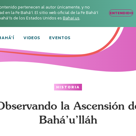
ontenido pertenecen al autor únicamente, y no
en la Fe Bahá‘í. El sitio web oficial de la Fe Bahá‘í
ENTENDIDO
s bahá’ís de los Estados Unidos es
Bahai.us
.
BAHÁ'Í
VIDEOS
EVENTOS
HISTORIA
Observando la Ascensión d
Bahá’u’lláh