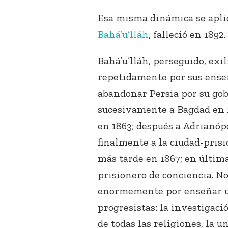
Esa misma dinámica se apli
Bahá’u’lláh
, falleció en 1892.
Bahá’u’lláh, perseguido, exi
repetidamente por sus enseñ
abandonar Persia por su gob
sucesivamente a Bagdad en 
en 1863; después a Adrianópo
finalmente a la ciudad-prisi
más tarde en 1867; en últim
prisionero de conciencia. No
enormemente por enseñar u
progresistas: la investigaci
de todas las religiones, la 