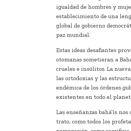
igualdad de hombres y mujere
establecimiento de una leng
global de gobierno democrát
paz mundial.
Estas ideas desafiantes prov
otomanas sometieran a Bahá’
crueles e insólitos. La nuev
las ortodoxias y las estruct
endémica de los órdenes gub
existentes en todo el planet
Las enseñanzas bahá’ís nos
trato, como todos los profet
persecución, como sacrifici