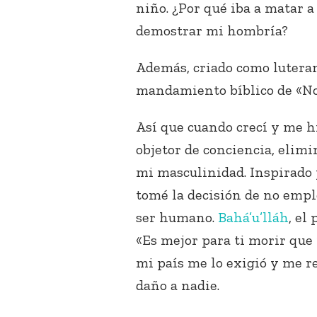
niño. ¿Por qué iba a matar a
demostrar mi hombría?
Además, criado como lutera
mandamiento bíblico de «No
Así que cuando crecí y me hi
objetor de conciencia, elimi
mi masculinidad. Inspirado p
tomé la decisión de no empl
ser humano.
Bahá’u’lláh
, el
«Es mejor para ti morir que 
mi país me lo exigió y me r
daño a nadie.