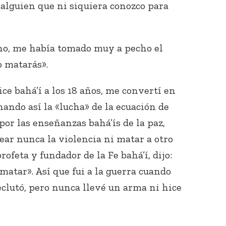
 alguien que ni siquiera conozco para
no, me había tomado muy a pecho el
 matarás».
ce bahá’í a los 18 años, me convertí en
Conecta con
nando así la «lucha» de la ecuación de
los Bahá'ís de
tu área
or las enseñanzas bahá’ís de la paz,
ear nunca la violencia ni matar a otro
 profeta y fundador de la Fe bahá’í, dijo:
matar». Así que fui a la guerra cuando
eclutó, pero nunca llevé un arma ni hice