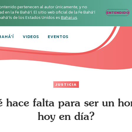
ontenido pertenecen al autor únicamente, y no
en la Fe Bahá‘í. El sitio web oficial de la Fe Bahá‘í
ENTENDIDO
s bahá’ís de los Estados Unidos es
Bahai.us
.
BAHÁ'Í
VIDEOS
EVENTOS
JUSTICIA
 hace falta para ser un h
hoy en día?