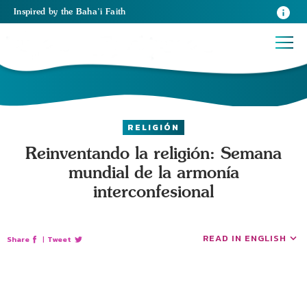
Inspired
by the
Baha’i Faith
RELIGIÓN
Reinventando la religión: Semana
mundial de la armonía
interconfesional
READ IN ENGLISH
Share
|
Tweet