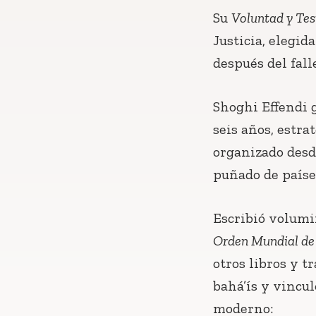
Su
Voluntad y Te
Justicia, elegi
después del fall
Shoghi Effendi g
seis años, estra
organizado desd
puñado de paíse
Escribió volumi
Orden Mundial de 
otros libros y t
bahá’ís y vincu
moderno: