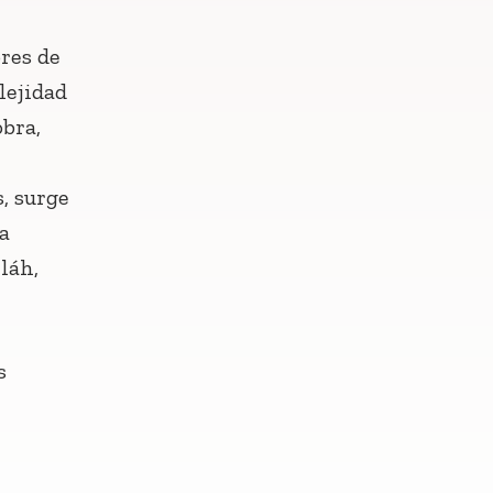
ores de
lejidad
obra,
, surge
a
láh,
s