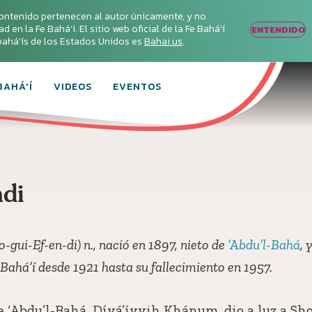
ontenido pertenecen al autor únicamente, y no
en la Fe Bahá‘í. El sitio web oficial de la Fe Bahá‘í
ENTENDIDO
s bahá’ís de los Estados Unidos es
Bahai.us
.
BAHÁ'Í
VIDEOS
EVENTOS
di
o-gui-Ef-en-di) n., nació en 1897, nieto de
’Abdu’l-Bahá
, 
Bahá’í desde 1921 hasta su fallecimiento en 1957.
e ‘Abdu’l-Bahá, Díyá’íyyih Khánum, dio a luz a Sh