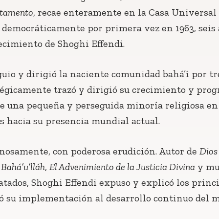
stamento
, recae enteramente en la Casa Universal
da democráticamente por primera vez en 1963, seis
ecimiento de Shoghi Effendi.
uio y dirigió la naciente comunidad bahá’í por tr
tégicamente trazó y dirigió su crecimiento y prog
Conecta con
los Bahá'ís de
e una pequeña y perseguida minoría religiosa en
tu área
s hacia su presencia mundial actual.
nosamente, con poderosa erudición. Autor de
Dios
Bahá’u’lláh
,
El Advenimiento de la Justicia Divina
y mu
ratados, Shoghi Effendi expuso y explicó los princ
ló su implementación al desarrollo continuo del