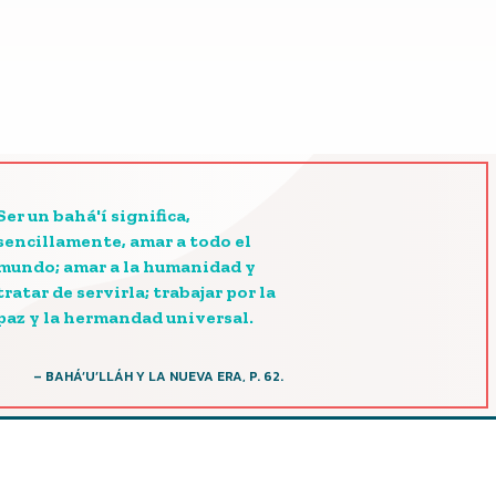
Ser un bahá'í significa,
sencillamente, amar a todo el
mundo; amar a la humanidad y
tratar de servirla; trabajar por la
paz y la hermandad universal.
– BAHÁ’U’LLÁH Y LA NUEVA ERA, P. 62.