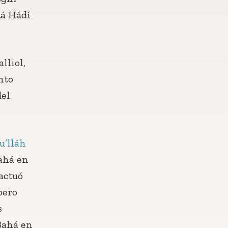
zá Hádí
lliol,
nto
del
u’lláh
Bahá en
actuó
pero
s
-Bahá en