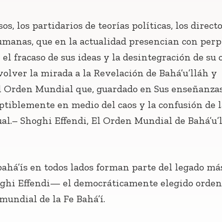
sos, los partidarios de teorías políticas, los direct
umanas, que en la actualidad presencian con perp
el fracaso de sus ideas y la desintegración de su 
olver la mirada a la Revelación de Bahá’u’lláh y
l Orden Mundial que, guardado en Sus enseñanzas
ptiblemente en medio del caos y la confusión de l
ual.– Shoghi Effendi, El Orden Mundial de Bahá’u’l
bahá’ís en todos lados forman parte del legado má
oghi Effendi— el democráticamente elegido orden
mundial de la Fe Bahá’í.