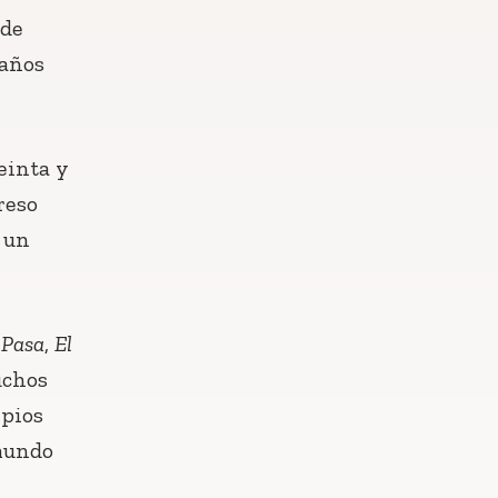
 de
 años
einta y
reso
 un
 Pasa
,
El
chos
ipios
 mundo