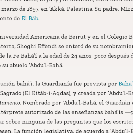
e marzo de 1897, en ’Akká, Palestina. Su padre, Mír
iente de
El Báb.
niversidad Americana de Beirut y en el Colegio Ba
aterra, Shoghi Effendi se enteró de su nombramie
 la Fe Bahá’í a la edad de 24 años, poco después 
 su abuelo ‘Abdu’l-Bahá.
ución bahá’í, la Guardianía fue prevista por
Bahá’
Sagrado (El Kitáb-i-Aqdas), y creada por ‘Abdu’l-
stamento
. Nombrado por ‘Abdu’l-Bahá, el Guardián 
ntérprete autorizado de las enseñanzas bahá’ís —
ar sobre ninguna de las preguntas que los escrito
esen. La función legislativa, de acuerdo a ‘Abdu’l