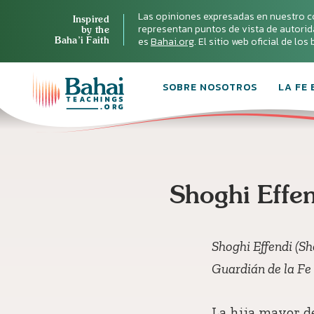
Las opiniones expresadas en nuestro c
Inspired
representan puntos de vista de autoridad 
by the
Baha’i Faith
es
Bahai.org
. El sitio web oficial de lo
SOBRE NOSOTROS
LA FE 
Shoghi Effen
Shoghi Effendi (Sh
Guardián de la Fe 
La hija mayor d