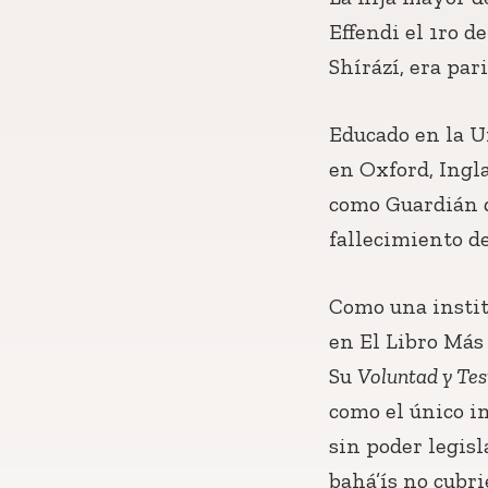
Effendi el 1ro d
Shírází, era par
Educado en la U
en Oxford, Ingl
como Guardián de
fallecimiento de
Como una instit
en El Libro Más 
Su
Voluntad y Te
como el único i
sin poder legisl
bahá’ís no cubri