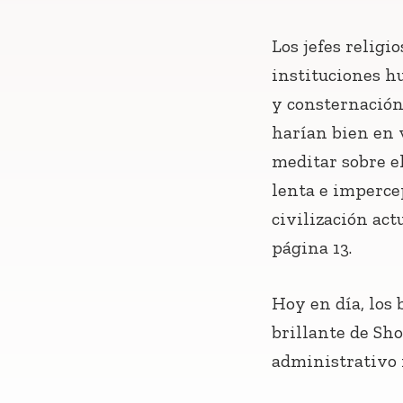
Los jefes religio
instituciones h
y consternación 
harían bien en v
meditar sobre e
lenta e imperce
civilización act
página 13.
Hoy en día, los 
brillante de Sh
administrativo 