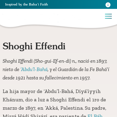
Inspired
by the
Baha’i Faith
Shoghi Effendi
Shoghi Effendi (Sho-gui-Ef-en-di) n., nació en 1897,
nieto de
’Abdu’l-Bahá
, y el Guardián de la Fe Bahá’í
desde 1921 hasta su fallecimiento en 1957.
La hija mayor de ‘Abdu’l-Bahá, Díyá’íyyih
Khánum, dio a luz a Shoghi Effendi el 1ro de
marzo de 1897, en ’Akká, Palestina. Su padre,
Mírzá Hádí Shírází, era pariente de
El Báb.